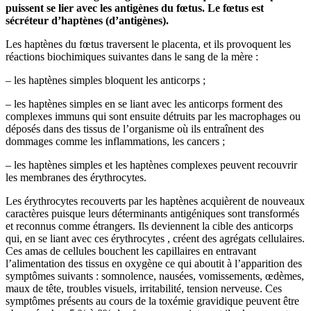
puissent se lier avec les antigènes du fœtus. Le fœtus est
sécréteur d’haptènes (d’antigènes).
Les haptènes du fœtus traversent le placenta, et ils provoquent les
réactions biochimiques suivantes dans le sang de la mère :
– les haptènes simples bloquent les anticorps ;
– les haptènes simples en se liant avec les anticorps forment des
complexes immuns qui sont ensuite détruits par les macrophages ou
déposés dans des tissus de l’organisme où ils entraînent des
dommages comme les inflammations, les cancers ;
– les haptènes simples et les haptènes complexes peuvent recouvrir
les membranes des érythrocytes.
Les érythrocytes recouverts par les haptènes acquièrent de nouveaux
caractères puisque leurs déterminants antigéniques sont transformés
et reconnus comme étrangers. Ils deviennent la cible des anticorps
qui, en se liant avec ces érythrocytes , créent des agrégats cellulaires.
Ces amas de cellules bouchent les capillaires en entravant
l’alimentation des tissus en oxygène ce qui aboutit à l’apparition des
symptômes suivants : somnolence, nausées, vomissements, œdèmes,
maux de tête, troubles visuels, irritabilité, tension nerveuse. Ces
symptômes présents au cours de la toxémie gravidique peuvent être