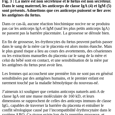
Fig. 3 : La mère est non sécréteuse et le fœtus est non sécréteur.
Dans le sang maternel, les anticorps de classe IgA (4) et IgM (5)
sont présents. Admettons que ces anticorps puissent se lier avec
les antigènes du fœtus.
Dans ce cas-là, aucune réaction biochimique nocive ne se produira
pas car les anticorps IgA et IgM (sauf les plus petits anticorps IgA)
ne passent pas la barrière placentaire. La grossesse se déroule bien.
En fin de grossesse, les érythrocytes du fœtus peuvent parfois passer
dans le sang de la mère car le placenta est alors moins étanche. Mais
le plus grand risque a lieu au cours des avortements, des césariennes
ou les extractions manuelles du placenta car le sang de la mère et
celui du bébé sont en contact, et une sensibilisation de la mère par
les antigènes du fœtus peut avoir lieu.
Les femmes qui accouchent une première fois ne sont pas en général
sensibilisées par des antigènes humains, et le premier enfant est
rarement touché par la maladie hémolytique du nouveau-né.
J’aimerais ici souligner que certains anticorps naturels anti-A de
classe IgA ont une masse moléculaire de 160 kD, et leurs
dimensions se rapprochent de celles des anticorps immuns de classe
IgG, capables de traverser la barrière du placenta et entraîner le
conflit sérologique causé par l’incompatibilité érythrocytaire dans le
système ABO. Ce risque existe lors de la première grossesse, et