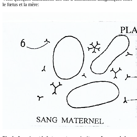
le fœtus et la mère: