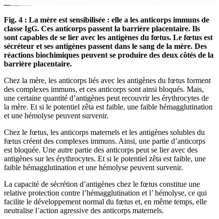
Fig. 4 : La mère est sensibilisée : elle a les anticorps immuns de
classe IgG. Ces anticorps passent la barrière placentaire. Ils
sont capables de se lier avec les antigènes du fœtus. Le fœtus est
sécréteur et ses antigènes passent dans le sang de la mère. Des
réactions biochimiques peuvent se produire des deux côtés de la
barrière placentaire.
Chez la mère, les anticorps liés avec les antigènes du fœtus forment
des complexes immuns, et ces anticorps sont ainsi bloqués. Mais,
une certaine quantité d’antigènes peut recouvrir les érythrocytes de
la mère. Et si le potentiel zêta est faible, une faible hémagglutination
et une hémolyse peuvent survenir.
Chez le fœtus, les anticorps maternels et les antigènes solubles du
fœtus créent des complexes immuns. Ainsi, une partie d’anticorps
est bloquée. Une autre partie des anticorps peut se lier avec des
antigènes sur les érythrocytes. Et si le potentiel zêta est faible, une
faible hémagglutination et une hémolyse peuvent survenir.
La capacité de sécrétion d’antigènes chez le fœtus constitue une
relative protection contre l’hémagglutination et l’ hémolyse, ce qui
facilite le développement normal du fœtus et, en même temps, elle
neutralise l’action agressive des anticorps maternels.