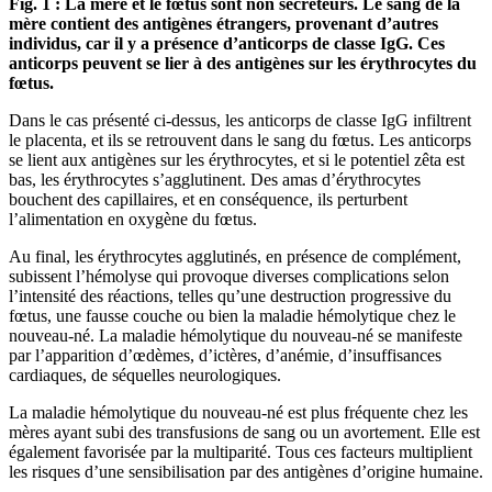
Fig. 1 : La mère et le fœtus sont non sécréteurs. Le sang de la
mère contient des antigènes étrangers, provenant d’autres
individus, car il y a présence d’anticorps de classe IgG. Ces
anticorps peuvent se lier à des antigènes sur les érythrocytes du
fœtus.
Dans le cas présenté ci-dessus, les anticorps de classe IgG infiltrent
le placenta, et ils se retrouvent dans le sang du fœtus. Les anticorps
se lient aux antigènes sur les érythrocytes, et si le potentiel zêta est
bas, les érythrocytes s’agglutinent. Des amas d’érythrocytes
bouchent des capillaires, et en conséquence, ils perturbent
l’alimentation en oxygène du fœtus.
Au final, les érythrocytes agglutinés, en présence de complément,
subissent l’hémolyse qui provoque diverses complications selon
l’intensité des réactions, telles qu’une destruction progressive du
fœtus, une fausse couche ou bien la maladie hémolytique chez le
nouveau-né. La maladie hémolytique du nouveau-né se manifeste
par l’apparition d’œdèmes, d’ictères, d’anémie, d’insuffisances
cardiaques, de séquelles neurologiques.
La maladie hémolytique du nouveau-né est plus fréquente chez les
mères ayant subi des transfusions de sang ou un avortement. Elle est
également favorisée par la multiparité. Tous ces facteurs multiplient
les risques d’une sensibilisation par des antigènes d’origine humaine.