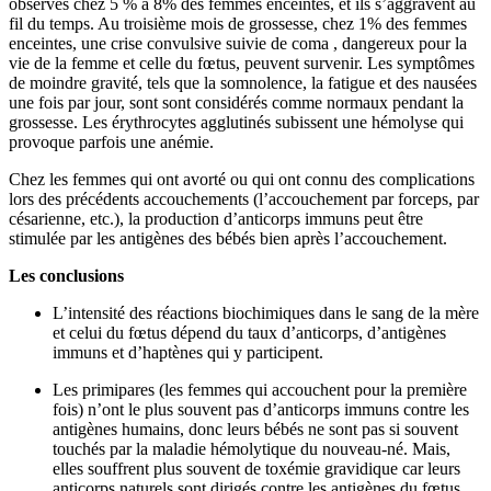
observés chez 5 % à 8% des femmes enceintes, et ils s’aggravent au
fil du temps. Au troisième mois de grossesse, chez 1% des femmes
enceintes, une crise convulsive suivie de coma , dangereux pour la
vie de la femme et celle du fœtus, peuvent survenir. Les symptômes
de moindre gravité, tels que la somnolence, la fatigue et des nausées
une fois par jour, sont sont considérés comme normaux pendant la
grossesse. Les érythrocytes agglutinés subissent une hémolyse qui
provoque parfois une anémie.
Chez les femmes qui ont avorté ou qui ont connu des complications
lors des précédents accouchements (l’accouchement par forceps, par
césarienne, etc.), la production d’anticorps immuns peut être
stimulée par les antigènes des bébés bien après l’accouchement.
Les conclusions
L’intensité des réactions biochimiques dans le sang de la mère
et celui du fœtus dépend du taux d’anticorps, d’antigènes
immuns et d’haptènes qui y participent.
Les primipares (les femmes qui accouchent pour la première
fois) n’ont le plus souvent pas d’anticorps immuns contre les
antigènes humains, donc leurs bébés ne sont pas si souvent
touchés par la maladie hémolytique du nouveau-né. Mais,
elles souffrent plus souvent de toxémie gravidique car leurs
anticorps naturels sont dirigés contre les antigènes du fœtus.