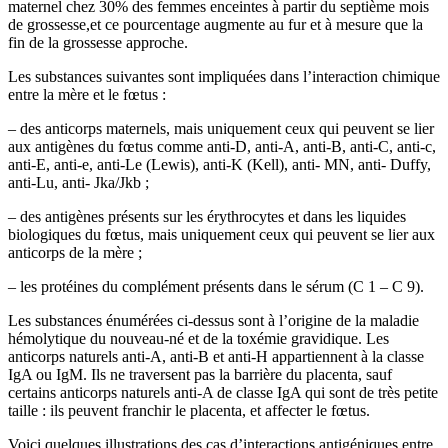
maternel chez 30% des femmes enceintes à partir du septième mois
de grossesse,et ce pourcentage augmente au fur et à mesure que la
fin de la grossesse approche.
Les substances suivantes sont impliquées dans l’interaction chimique
entre la mère et le fœtus :
– des anticorps maternels, mais uniquement ceux qui peuvent se lier
aux antigènes du fœtus comme anti-D, anti-A, anti-B, anti-C, anti-c,
anti-E, anti-e, anti-Le (Lewis), anti-K (Kell), anti- MN, anti- Duffy,
anti-Lu, anti- Jka/Jkb ;
– des antigènes présents sur les érythrocytes et dans les liquides
biologiques du fœtus, mais uniquement ceux qui peuvent se lier aux
anticorps de la mère ;
– les protéines du complément présents dans le sérum (C 1 – C 9).
Les substances énumérées ci-dessus sont à l’origine de la maladie
hémolytique du nouveau-né et de la toxémie gravidique. Les
anticorps naturels anti-A, anti-B et anti-H appartiennent à la classe
IgA ou IgM. Ils ne traversent pas la barrière du placenta, sauf
certains anticorps naturels anti-A de classe IgA qui sont de très petite
taille : ils peuvent franchir le placenta, et affecter le fœtus.
Voici quelques illustrations des cas d’interactions antigéniques entre