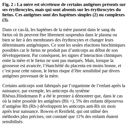
Fig. 2 : La mère est sécréteuse de certains antigènes présents sur
ses érythrocytes, mais qui sont absents sur les érythrocytes du
fœtus. Ces antigènes sont des haptènes simples (2) ou complexes
(3).
Dans ce cas-là, les haptènes de la mère passent dans le sang du
fœtus où ils peuvent être librement suspendus dans le plasma ou
bien se lier à des membranes des érythrocytes et changer leurs
déterminants antigéniques. Ce sont les seules réactions biochimiques
possibles car le fœtus ne produit pas d’anticorps au début de son
développement. Par conséquent, les signes d’interaction chimiques
entre la mère et le fœtus ne sont pas marqués. Mais, lorsque la
grossesse est avancée, l’étanchéité du placenta est moins bonne, et
c’est pour cette raison, le fœtus risque d’être sensibilisé par divers
antigènes provenant de la mère.
Certains anticorps sont fabriqués par l’organisme de l’enfant après la
naissance, par exemple, les anticorps du système
Rhésus.Hindemann P. a été le premier à démontrer que, dans le cas
où la mère possède les antigènes (Rh +), 5% des enfants dépourvus
d’antigène Rh (Rh-) développent les anticorps anti-Rh six mois
après leur naissance. Bowen et Renfield, qui ont utilisé des
méthodes plus précises, ont constaté que 11% des enfants étaient
sensibilisés.