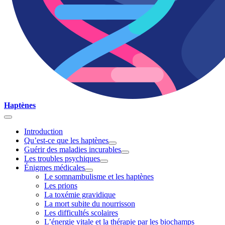
Haptènes
Introduction
Qu’est-ce que les haptènes
Guérir des maladies incurables
Les troubles psychiques
Énigmes médicales
Le somnambulisme et les haptènes
Les prions
La toxémie gravidique
La mort subite du nourrisson
Les difficultés scolaires
L’énergie vitale et la thérapie par les biochamps